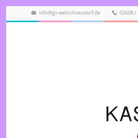
Zum
info@gs-welschneudorf.de
02608 /
Inhalt
springen
(Eingabetaste
drücken)